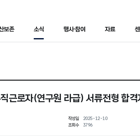
산보존
소식
행사·참여
자료
센
근로자(연구원 라급) 서류전형 합격자
작성일
2025-12-10
조회수
3796