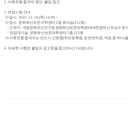
2. 
서류전형 합격자 명단
: 
붙임 참고
3. 
면접시험 안내
  O 
일시
: 2025. 12. 18.(
목
) 14:00 ~
  O 
장소
: 
문화유산보존과학센터 
2
층 회의실
(212
호
)
    - 
소재지
: 
국립문화유산연구원 문화유산보존과학센터
(
대전광역시 유성구 문지
    - 
면접대기실
: 
문화유산보존과학센터 
2
층 
213
호
  O 
서류전형 합격자는 반드시 신분증
(
주민등록증
, 
운전면허증
, 
여권 중 하나
)
4. 
자세한 사항은 붙임의 공고문을 참고하시기 바랍니다
. 