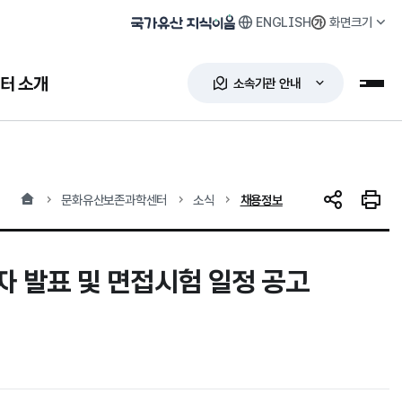
ENGLISH
화면크기
국가유산 지식이음
터 소개
소속기관 안내
누리
홈
현재 위치
문화유산보존과학센터
소식
채용정보
SNS 공유
인쇄하
 발표 및 면접시험 일정 공고