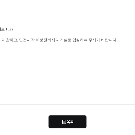
로 
132)
을 지참하고
, 
면접시작 
10
분전까지 대기실로 입실하여 주시기 바랍니다
.
목록