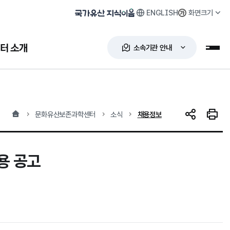
ENGLISH
화면크기
국가유산 지식이음
터 소개
소속기관 안내
누리
홈
현재 위치
문화유산보존과학센터
소식
채용정보
SNS 공유
인쇄하
용 공고