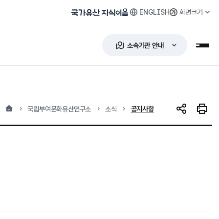
ENGLISH
화면크기
국가유산 지식이음
소속기관 안내
누리
홈
현재 위치
국립부여문화유산연구소
소식
공지사항
SNS 공유
인쇄하