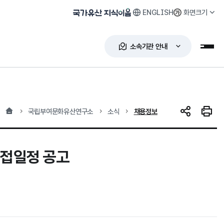
ENGLISH
화면크기
국가유산 지식이음
소속기관 안내
누리
홈
현재 위치
국립부여문화유산연구소
소식
채용정보
SNS 공유
인쇄하
면접일정 공고