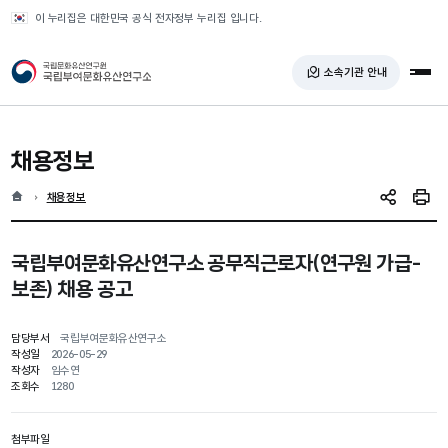
반복영역 건너뛰기
이 누리집은 대한민국 공식 전자정부 누리집 입니다.
국가유산청 국립부여문화유산연구소
소속기관 안내
전체
채용정보
홈
현재 위치
채용정보
SNS 공유
인쇄
국립부여문화유산연구소 공무직근로자(연구원 가급-
보존) 채용 공고
담당부서
국립부여문화유산연구소
작성일
2026-05-29
작성자
임수연
조회수
1280
첨부파일