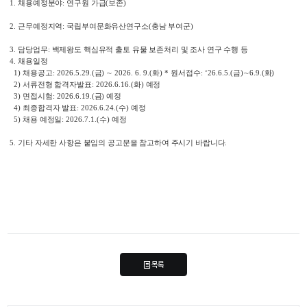
1. 
채용예정분야
: 
연구원 가급
(
보존
)
2. 
근무예정지역
: 
국립부여문화유산연구소
(
충남 부여군
)
3. 
담당업무
: 
백제왕도 핵심유적 출토 유물 보존처리 및 조사 연구 수행 등
4. 
채용일정
  1) 
채용공고
: 2026.5.29.(
금
) 
∼ 
2026. 6. 9.(
화
) * 
원서접수
: ‘26.6.5.(
금
)
∼
6.9.(
화
)
  2) 
서류전형 합격자발표
: 2026.6.16.(
화
) 
예정
  3) 
면접시험
: 2026.6.19.(
금
) 
예정
  4) 
최종합격자 발표
: 2026.6.24.(
수
) 
예정
  5) 
채용 예정일
: 2026.7.1.(
수
) 
예정
5. 
기타 자세한 사항은 붙임의 공고문을 참고하여 주시기 바랍니다
. 
목록