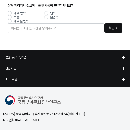
현재 페이지의 정보와 사용편의성에 만족하시나요?
매우 만족
만족
보통
불만족
매우 불만족
확인
본원 및 소속기관
관련기관
배너 모음
국립부여문화유산연구소
(33123) 충남 부여군 규암면 충절로 2316번길 34(외리 산 1-1)
대표전화 :
041-830-5600