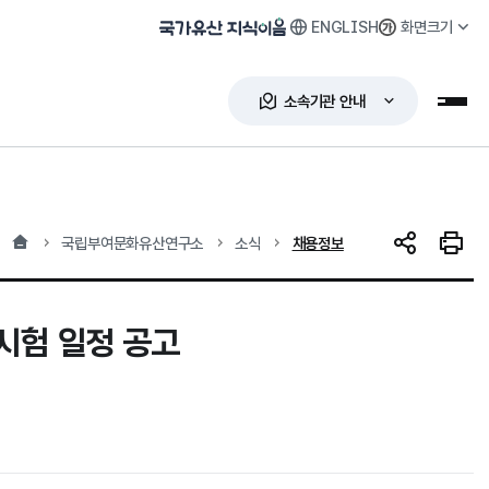
ENGLISH
화면크기
국가유산 지식이음
소속기관 안내
누리
홈
현재 위치
국립부여문화유산연구소
소식
채용정보
SNS 공유
인쇄하
시험 일정 공고