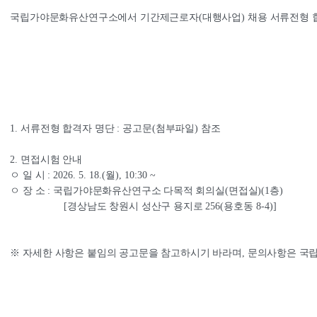
국립가야문화유산연구소에서 기간제근로자
(
대행사업
) 
채용 서류전형 
1. 
서류전형 합격자 명단 
: 
공고문
(
첨부파일
) 
참조
2. 
면접시험 안내
ㅇ 일 시 
: 2026. 5. 18.(
월
), 10:30 ~
ㅇ 장 소 
: 
국립가야문화유산연구소 다목적 회의실
(
면접실
)(1
층
)
                   [
경상남도 창원시 성산구 용지로 
256(
용호동 
8-4)]
※ 
자세한 사항은 붙임의 공고문을 참고하시기 바라며
, 
문의사항은 국