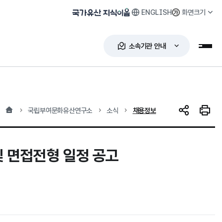
ENGLISH
화면크기
국가유산 지식이음
소속기관 안내
누리
홈
현재 위치
국립부여문화유산연구소
소식
채용정보
SNS 공유
인쇄하
 면접전형 일정 공고