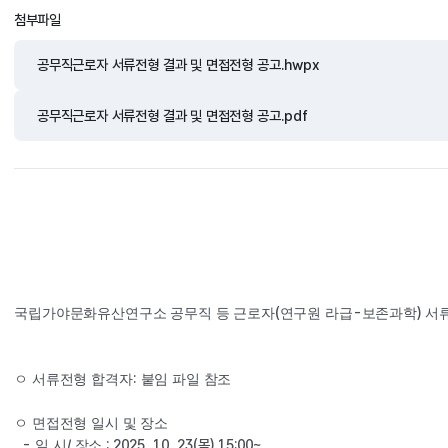
첨부파일
공무직근로자 서류전형 결과 및 면접전형 공고.hwpx
공무직근로자 서류전형 결과 및 면접전형 공고.pdf
(
-
) 
국립가야문화유산연구소 공무직 등 근로자
연구원 라급
보존과학
서
: 
ㅇ 서류전형 합격자
붙임 파일 참조
ㅇ 면접전형 일시 및 장소
- 
/ 
: 2025. 10. 23(목
) 15:00~
일 시
장소 