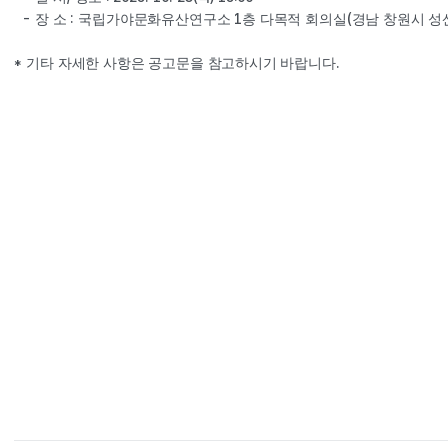
- 
: 
1
(
장 소 
국립가야문화유산연구소 
층 다목적 회의실
경남 창원시 성
* 
.
기타 자세한 사항은 공고문을 참고하시기 바랍니다